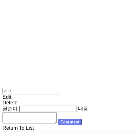
Log In
로그인
Cart
장바구니
공유숙박창업지원센터
Edit
Delete
글쓴이
내용
Comment
Return To List